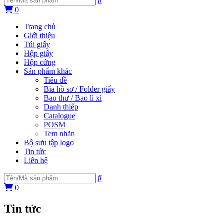
0
Trang chủ
Giới thiệu
Túi giấy
Hộp giấy
Hộp cứng
Sản phẩm khác
Tiêu đề
Bìa hồ sơ / Folder giấy
Bao thư / Bao lì xì
Danh thiếp
Catalogue
POSM
Tem nhãn
Bộ sưu tập logo
Tin tức
Liên hệ
0
Tin tức