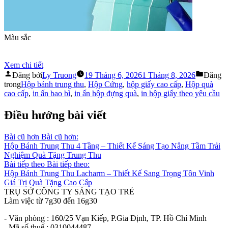
Màu sắc
Trung Thực
Sắc Nét
Xem chi tiết
Đăng bởi
Ly Truong
19 Tháng 6, 2026
1 Tháng 8, 2026
Đăng
trong
Hộp bánh trung thu
,
Hộp Cứng
,
hộp giấy cao cấp
,
Hộp quà
cao cấp
,
in ấn bao bì
,
in ấn hộp đựng quà
,
in hộp giấy theo yêu cầu
Điều hướng bài viết
Bài cũ hơn
Bài cũ hơn:
Hộp Bánh Trung Thu 4 Tầng – Thiết Kế Sáng Tạo Nâng Tầm Trải
Nghiệm Quà Tặng Trung Thu
Bài tiếp theo
Bài tiếp theo:
Hộp Bánh Trung Thu Lacharm – Thiết Kế Sang Trọng Tôn Vinh
Giá Trị Quà Tặng Cao Cấp
TRỤ SỞ CÔNG TY SÁNG TẠO TRẺ
Làm việc từ 7g30 đến 16g30
- Văn phòng : 160/25 Vạn Kiếp, P.Gia Định, TP. Hồ Chí Minh
- Mã số thuế : 0310044487