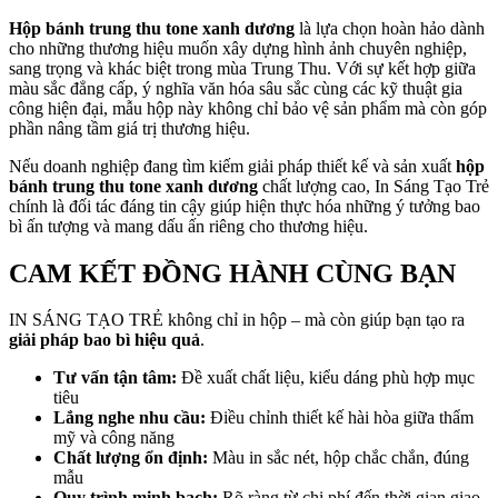
Hộp bánh trung thu tone xanh dương
là lựa chọn hoàn hảo dành
cho những thương hiệu muốn xây dựng hình ảnh chuyên nghiệp,
sang trọng và khác biệt trong mùa Trung Thu. Với sự kết hợp giữa
màu sắc đẳng cấp, ý nghĩa văn hóa sâu sắc cùng các kỹ thuật gia
công hiện đại, mẫu hộp này không chỉ bảo vệ sản phẩm mà còn góp
phần nâng tầm giá trị thương hiệu.
Nếu doanh nghiệp đang tìm kiếm giải pháp thiết kế và sản xuất
hộp
bánh trung thu tone xanh dương
chất lượng cao, In Sáng Tạo Trẻ
chính là đối tác đáng tin cậy giúp hiện thực hóa những ý tưởng bao
bì ấn tượng và mang dấu ấn riêng cho thương hiệu.
CAM KẾT ĐỒNG HÀNH CÙNG BẠN
IN SÁNG TẠO TRẺ không chỉ in hộp – mà còn giúp bạn tạo ra
giải pháp bao bì hiệu quả
.
Tư vấn tận tâm:
Đề xuất chất liệu, kiểu dáng phù hợp mục
tiêu
Lắng nghe nhu cầu:
Điều chỉnh thiết kế hài hòa giữa thẩm
mỹ và công năng
Chất lượng ổn định:
Màu in sắc nét, hộp chắc chắn, đúng
mẫu
Quy trình minh bạch:
Rõ ràng từ chi phí đến thời gian giao