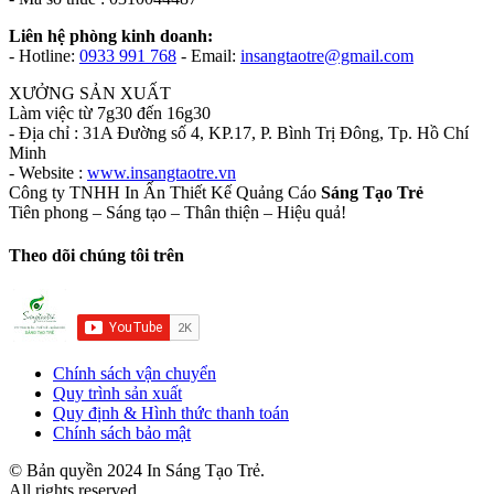
Liên hệ phòng kinh doanh:
- Hotline:
0933 991 768
- Email:
insangtaotre@gmail.com
XƯỞNG SẢN XUẤT
Làm việc từ 7g30 đến 16g30
- Địa chỉ : 31A Đường số 4, KP.17, P. Bình Trị Đông, Tp. Hồ Chí
Minh
- Website :
www.insangtaotre.vn
Công ty TNHH In Ấn Thiết Kế Quảng Cáo
Sáng Tạo Trẻ
Tiên phong – Sáng tạo – Thân thiện – Hiệu quả!
Theo dõi chúng tôi trên
Chính sách vận chuyển
Quy trình sản xuất
Quy định & Hình thức thanh toán
Chính sách bảo mật
© Bản quyền 2024 In Sáng Tạo Trẻ.
All rights reserved.