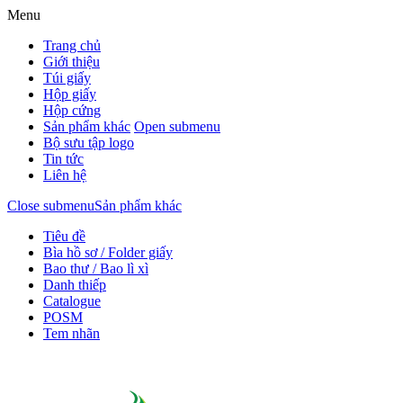
Menu
Trang chủ
Giới thiệu
Túi giấy
Hộp giấy
Hộp cứng
Sản phẩm khác
Open submenu
Bộ sưu tập logo
Tin tức
Liên hệ
Close submenu
Sản phẩm khác
Tiêu đề
Bìa hồ sơ / Folder giấy
Bao thư / Bao lì xì
Danh thiếp
Catalogue
POSM
Tem nhãn