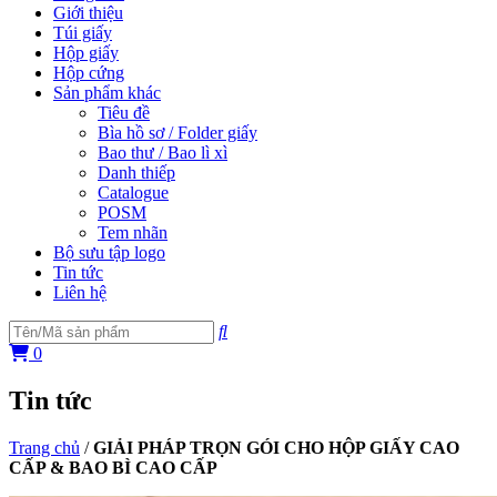
Giới thiệu
Túi giấy
Hộp giấy
Hộp cứng
Sản phẩm khác
Tiêu đề
Bìa hồ sơ / Folder giấy
Bao thư / Bao lì xì
Danh thiếp
Catalogue
POSM
Tem nhãn
Bộ sưu tập logo
Tin tức
Liên hệ
0
Tin tức
Trang chủ
/
GIẢI PHÁP TRỌN GÓI CHO HỘP GIẤY CAO
CẤP & BAO BÌ CAO CẤP