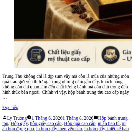
Trung Thu không chỉ là dịp sum vầy mà còn là mùa của những món
quà trao gửi yêu thương. Trong những năm gần đây, khách hàng
không còn chỉ quan tâm đến chất lượng bánh mà còn chú trọng đến
hình thức bên ngoài. Chính vì vậy, hộp bánh trung thu cao cấp ngày
…
“HỘP
Đọc tiếp
BÁNH
Đăng
Đăng
TRUNG
Ly Truong
1 Tháng 6, 2026
1 Tháng 8, 2026
Hộp bánh trung
bởi
trong
THU
thu
,
Hộp giấy
,
hộp giấy cao cấp
,
Hộp quà cao cấp
,
in ấn bao bì
,
in
CAO
ấn hộp đựng quà
,
in hộp giấy theo yêu cầu
,
in hộp giấy, thiết kế bao