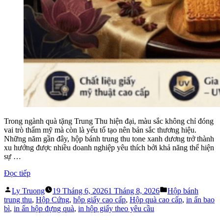
Trong ngành quà tặng Trung Thu hiện đại, màu sắc không chỉ đóng
vai trò thẩm mỹ mà còn là yếu tố tạo nên bản sắc thương hiệu.
Những năm gần đây, hộp bánh trung thu tone xanh dương trở thành
xu hướng được nhiều doanh nghiệp yêu thích bởi khả năng thể hiện
sự …
“Hộp
Đọc tiếp
Bánh
Đăng
Đăng
Trung
Ly Truong
19 Tháng 6, 2026
1 Tháng 8, 2026
Hộp bánh
bởi
trong
Thu
trung thu
,
Hộp Cứng
,
hộp giấy cao cấp
,
Hộp quà cao cấp
,
in ấn bao
Tone
bì
,
in ấn hộp đựng quà
,
in hộp giấy theo yêu cầu
Xanh