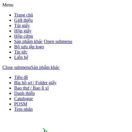
Menu
Trang chủ
Giới thiệu
Túi giấy
Hộp giấy
Hộp cứng
Sản phẩm khác
Open submenu
Bộ sưu tập logo
Tin tức
Liên hệ
Close submenu
Sản phẩm khác
Tiêu đề
Bìa hồ sơ / Folder giấy
Bao thư / Bao lì xì
Danh thiếp
Catalogue
POSM
Tem nhãn