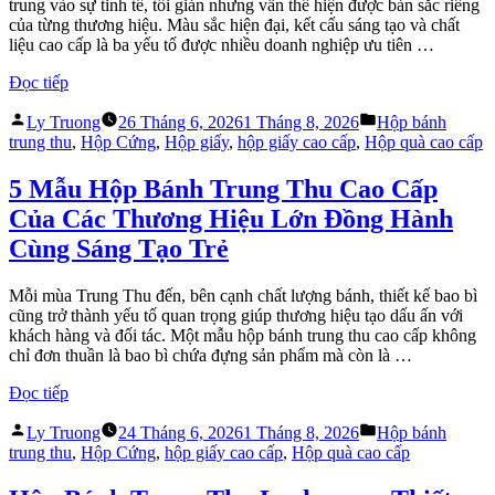
trung vào sự tinh tế, tối giản nhưng vẫn thể hiện được bản sắc riêng
của từng thương hiệu. Màu sắc hiện đại, kết cấu sáng tạo và chất
liệu cao cấp là ba yếu tố được nhiều doanh nghiệp ưu tiên …
“Xu
Đọc tiếp
Hướng
Đăng
Đăng
Mẫu
Ly Truong
26 Tháng 6, 2026
1 Tháng 8, 2026
Hộp bánh
bởi
trong
Hộp
trung thu
,
Hộp Cứng
,
Hộp giấy
,
hộp giấy cao cấp
,
Hộp quà cao cấp
Bánh
Trung
5 Mẫu Hộp Bánh Trung Thu Cao Cấp
Thu
Của Các Thương Hiệu Lớn Đồng Hành
2026
–
Cùng Sáng Tạo Trẻ
Khi
Bao
Mỗi mùa Trung Thu đến, bên cạnh chất lượng bánh, thiết kế bao bì
Bì
cũng trở thành yếu tố quan trọng giúp thương hiệu tạo dấu ấn với
Trở
khách hàng và đối tác. Một mẫu hộp bánh trung thu cao cấp không
Thành
chỉ đơn thuần là bao bì chứa đựng sản phẩm mà còn là …
Giá
Trị
“5
Đọc tiếp
Của
Mẫu
Món
Đăng
Đăng
Hộp
Ly Truong
24 Tháng 6, 2026
1 Tháng 8, 2026
Hộp bánh
Quà”
bởi
trong
Bánh
trung thu
,
Hộp Cứng
,
hộp giấy cao cấp
,
Hộp quà cao cấp
Trung
Thu