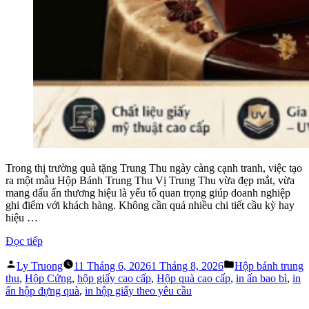
Trong thị trường quà tặng Trung Thu ngày càng cạnh tranh, việc tạo
ra một mẫu Hộp Bánh Trung Thu Vị Trung Thu vừa đẹp mắt, vừa
mang dấu ấn thương hiệu là yếu tố quan trọng giúp doanh nghiệp
ghi điểm với khách hàng. Không cần quá nhiều chi tiết cầu kỳ hay
hiệu …
“Hộp
Đọc tiếp
Bánh
Đăng
Đăng
Trung
Ly Truong
11 Tháng 6, 2026
1 Tháng 8, 2026
Hộp bánh trung
bởi
trong
Thu
thu
,
Hộp Cứng
,
hộp giấy cao cấp
,
Hộp quà cao cấp
,
in ấn bao bì
,
in
Vị
ấn hộp đựng quà
,
in hộp giấy theo yêu cầu
Trung