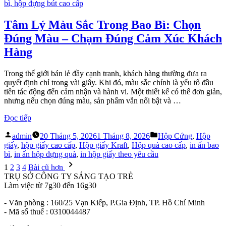
CẤP
bì, hộp đựng bút cao cấp
TTC
GROUND
Tâm Lý Màu Sắc Trong Bao Bì: Chọn
–
Đúng Màu – Chạm Đúng Cảm Xúc Khách
KHI
BAO
Hàng
BÌ
TRỞ
Trong thế giới bán lẻ đầy cạnh tranh, khách hàng thường đưa ra
THÀNH
quyết định chỉ trong vài giây. Khi đó, màu sắc chính là yếu tố đầu
MỘT
tiên tác động đến cảm nhận và hành vi. Một thiết kế có thể đơn giản,
PHẦN
nhưng nếu chọn đúng màu, sản phẩm vẫn nổi bật và …
CỦA
MÓN
“Tâm
Đọc tiếp
QUÀ”
Lý
Đăng
Đăng
Màu
admin
20 Tháng 5, 2026
1 Tháng 8, 2026
Hộp Cứng
,
Hộp
bởi
trong
Sắc
giấy
,
hộp giấy cao cấp
,
Hộp giấy Kraft
,
Hộp quà cao cấp
,
in ấn bao
Trong
bì
,
in ấn hộp đựng quà
,
in hộp giấy theo yêu cầu
Phân
Bao
1
2
3
4
Bài cũ hơn
Bì:
trang
TRỤ SỞ CÔNG TY SÁNG TẠO TRẺ
Chọn
Làm việc từ 7g30 đến 16g30
bài
Đúng
Màu
- Văn phòng : 160/25 Vạn Kiếp, P.Gia Định, TP. Hồ Chí Minh
viết
–
- Mã số thuế : 0310044487
Chạm