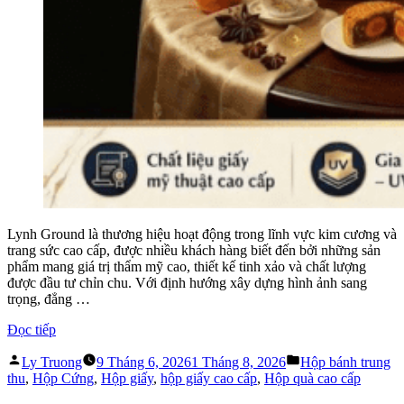
Lynh Ground là thương hiệu hoạt động trong lĩnh vực kim cương và
trang sức cao cấp, được nhiều khách hàng biết đến bởi những sản
phẩm mang giá trị thẩm mỹ cao, thiết kế tinh xảo và chất lượng
được đầu tư chỉn chu. Với định hướng xây dựng hình ảnh sang
trọng, đẳng …
“Hộp
Đọc tiếp
Bánh
Đăng
Đăng
Trung
Ly Truong
9 Tháng 6, 2026
1 Tháng 8, 2026
Hộp bánh trung
bởi
trong
Thu
thu
,
Hộp Cứng
,
Hộp giấy
,
hộp giấy cao cấp
,
Hộp quà cao cấp
Lynh