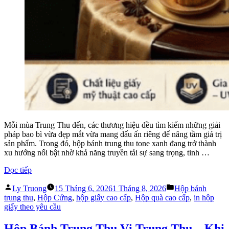
Mỗi mùa Trung Thu đến, các thương hiệu đều tìm kiếm những giải
pháp bao bì vừa đẹp mắt vừa mang dấu ấn riêng để nâng tầm giá trị
sản phẩm. Trong đó, hộp bánh trung thu tone xanh đang trở thành
xu hướng nổi bật nhờ khả năng truyền tải sự sang trọng, tinh …
“Hộp
Đọc tiếp
Bánh
Đăng
Đăng
Trung
Ly Truong
15 Tháng 6, 2026
1 Tháng 8, 2026
Hộp bánh
bởi
trong
Thu
trung thu
,
Hộp Cứng
,
hộp giấy cao cấp
,
Hộp quà cao cấp
,
in hộp
Tone
giấy theo yêu cầu
Xanh
–
Hộp Bánh Trung Thu Vị Trung Thu – Khi