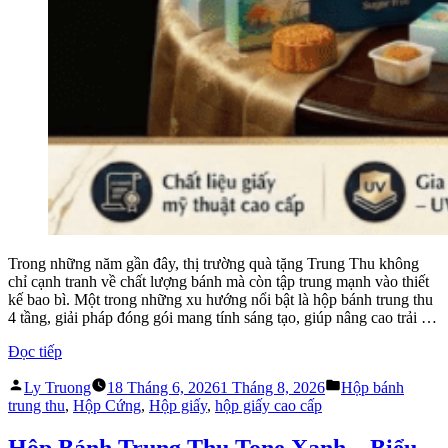
Trong những năm gần đây, thị trường quà tặng Trung Thu không
chỉ cạnh tranh về chất lượng bánh mà còn tập trung mạnh vào thiết
kế bao bì. Một trong những xu hướng nổi bật là hộp bánh trung thu
4 tầng, giải pháp đóng gói mang tính sáng tạo, giúp nâng cao trải …
“Hộp
Đọc tiếp
Bánh
Đăng
Đăng
Trung
Ly Truong
18 Tháng 6, 2026
1 Tháng 8, 2026
Hộp bánh
bởi
trong
Thu
trung thu
,
Hộp Cứng
,
Hộp giấy
,
hộp giấy cao cấp
4
Tầng
Hộp Bánh Trung Thu Tone Xanh – Biểu