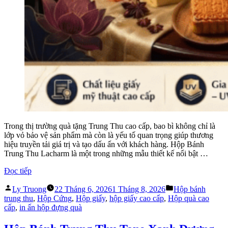
Trong thị trường quà tặng Trung Thu cao cấp, bao bì không chỉ là
lớp vỏ bảo vệ sản phẩm mà còn là yếu tố quan trọng giúp thương
hiệu truyền tải giá trị và tạo dấu ấn với khách hàng. Hộp Bánh
Trung Thu Lacharm là một trong những mẫu thiết kế nổi bật …
“Hộp
Đọc tiếp
Bánh
Đăng
Đăng
Trung
Ly Truong
22 Tháng 6, 2026
1 Tháng 8, 2026
Hộp bánh
bởi
trong
Thu
trung thu
,
Hộp Cứng
,
Hộp giấy
,
hộp giấy cao cấp
,
Hộp quà cao
Lacharm
cấp
,
in ấn hộp đựng quà
–
Thiết