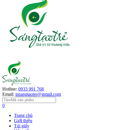
Hotline:
0933 991 768
Email:
insangtaotre@gmail.com
0
Trang chủ
Giới thiệu
Túi giấy