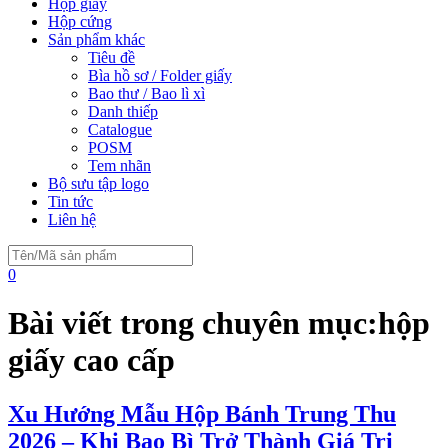
Hộp giấy
Hộp cứng
Sản phẩm khác
Tiêu đề
Bìa hồ sơ / Folder giấy
Bao thư / Bao lì xì
Danh thiếp
Catalogue
POSM
Tem nhãn
Bộ sưu tập logo
Tin tức
Liên hệ
0
Bài viết trong chuyên mục:
hộp
giấy cao cấp
Xu Hướng Mẫu Hộp Bánh Trung Thu
2026 – Khi Bao Bì Trở Thành Giá Trị