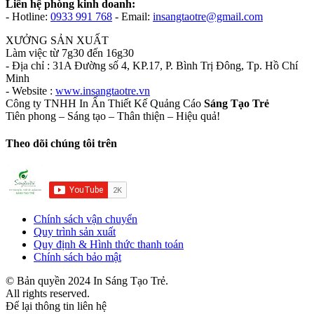
Đúng
Liên hệ phòng kinh doanh:
Cảm
- Hotline:
0933 991 768
- Email:
insangtaotre@gmail.com
Xúc
Khách
XƯỞNG SẢN XUẤT
Hàng”
Làm việc từ 7g30 đến 16g30
- Địa chỉ : 31A Đường số 4, KP.17, P. Bình Trị Đông, Tp. Hồ Chí
Minh
- Website :
www.insangtaotre.vn
Công ty TNHH In Ấn Thiết Kế Quảng Cáo
Sáng Tạo Trẻ
Tiên phong – Sáng tạo – Thân thiện – Hiệu quả!
Theo dõi chúng tôi trên
Chính sách vận chuyển
Quy trình sản xuất
Quy định & Hình thức thanh toán
Chính sách bảo mật
© Bản quyền 2024 In Sáng Tạo Trẻ.
All rights reserved.
Để lại thông tin liên hệ