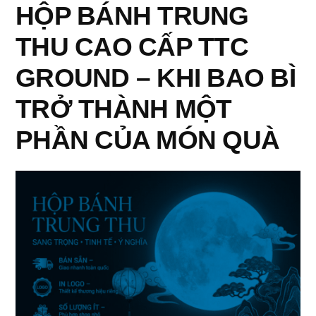
HỘP BÁNH TRUNG
Giúp
THU CAO CẤP TTC
Thương
GROUND – KHI BAO BÌ
Hiệu
Nổi
TRỞ THÀNH MỘT
Bật
PHẦN CỦA MÓN QUÀ
Mùa
Lễ”