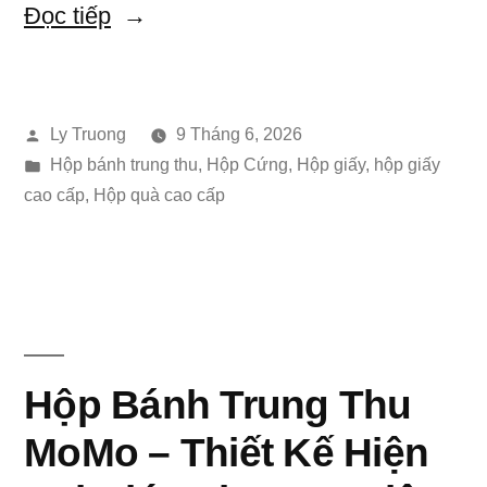
“Hộp
Đọc tiếp
Bánh
Trung
Đăng
Ly Truong
9 Tháng 6, 2026
Thu
bởi
Đăng
Hộp bánh trung thu
,
Hộp Cứng
,
Hộp giấy
,
hộp giấy
Lynh
trong
cao cấp
,
Hộp quà cao cấp
Ground
–
Thiết
Kế
Hộp Bánh Trung Thu
Sang
Trọng
MoMo – Thiết Kế Hiện
Dành