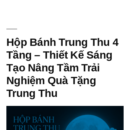
Thiết
Kế
Sang
Hộp Bánh Trung Thu 4
Trọng
Tôn
Tầng – Thiết Kế Sáng
Vinh
Tạo Nâng Tầm Trải
Giá
Nghiệm Quà Tặng
Trị
Trung Thu
Quà
Tặng
Cao