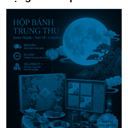
Quà
Tặng
Trung
Thu”