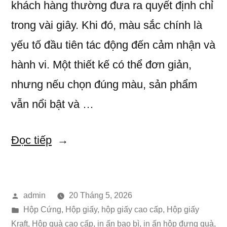
khách hàng thường đưa ra quyết định chỉ
QUÀ”
trong vài giây. Khi đó, màu sắc chính là
yếu tố đầu tiên tác động đến cảm nhận và
hành vi. Một thiết kế có thể đơn giản,
nhưng nếu chọn đúng màu, sản phẩm
vẫn nổi bật và …
“Tâm
Đọc tiếp
Lý
Màu
Đăng
admin
20 Tháng 5, 2026
Sắc
bởi
Đăng
Hộp Cứng
,
Hộp giấy
,
hộp giấy cao cấp
,
Hộp giấy
Trong
trong
Kraft
,
Hộp quà cao cấp
,
in ấn bao bì
,
in ấn hộp đựng quà
,