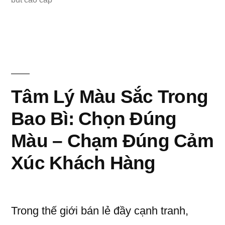
TTC
GROUND
–
KHI
BAO
Tâm Lý Màu Sắc Trong
BÌ
Bao Bì: Chọn Đúng
TRỞ
Màu – Chạm Đúng Cảm
THÀNH
Xúc Khách Hàng
MỘT
PHẦN
CỦA
Trong thế giới bán lẻ đầy cạnh tranh,
MÓN