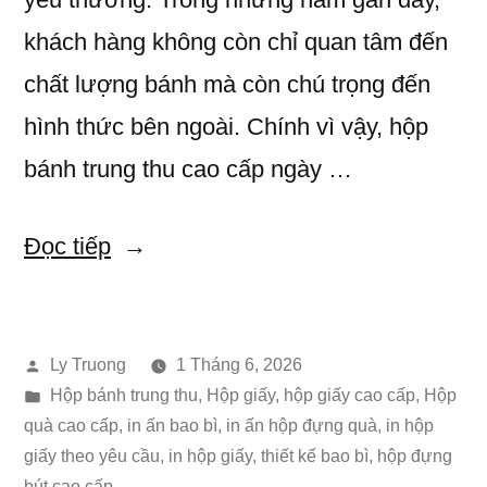
khách hàng không còn chỉ quan tâm đến
chất lượng bánh mà còn chú trọng đến
hình thức bên ngoài. Chính vì vậy, hộp
bánh trung thu cao cấp ngày …
“HỘP
Đọc tiếp
BÁNH
TRUNG
Đăng
Ly Truong
1 Tháng 6, 2026
THU
bởi
Đăng
Hộp bánh trung thu
,
Hộp giấy
,
hộp giấy cao cấp
,
Hộp
CAO
trong
quà cao cấp
,
in ấn bao bì
,
in ấn hộp đựng quà
,
in hộp
CẤP
giấy theo yêu cầu
,
in hộp giấy, thiết kế bao bì, hộp đựng
bút cao cấp