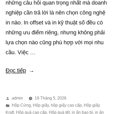
những câu hỏi quan trọng nhất mà doanh
nghiệp cần trả lời là nên chọn công nghệ
in nào. In offset và in kỹ thuật số đều có
những ưu điểm riêng, nhưng không phải
lựa chọn nào cũng phù hợp với mọi nhu
cầu. Việc …
“In
Đọc tiếp
Offset
Hay
Đăng
admin
19 Tháng 5, 2026
In
bởi
Đăng
Hộp Cứng
,
Hộp giấy
,
hộp giấy cao cấp
,
Hộp giấy
Kỹ
trong
Kraft
,
Hộp quà cao cấp
,
Hộp quà tết
,
in ấn bao bì
,
in ấn