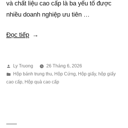
và chất liệu cao cấp là ba yếu tố được
nhiều doanh nghiệp ưu tiên …
“Xu
Đọc tiếp
Hướng
Mẫu
Đăng
Ly Truong
26 Tháng 6, 2026
Hộp
bởi
Đăng
Hộp bánh trung thu
,
Hộp Cứng
,
Hộp giấy
,
hộp giấy
Bánh
trong
cao cấp
,
Hộp quà cao cấp
Trung
Thu
2026
–