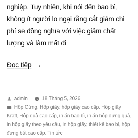
Giấy”
nghiệp. Tuy nhiên, khi nói đến bao bì,
không ít người lo ngại rằng cắt giảm chi
phí sẽ đồng nghĩa với việc giảm chất
lượng và làm mất đi …
“Giảm
Đọc tiếp
Chi
Phí
Đăng
admin
18 Tháng 5, 2026
In
bởi
Đăng
Hộp Cứng
,
Hộp giấy
,
hộp giấy cao cấp
,
Hộp giấy
Bao
trong
Kraft
,
Hộp quà cao cấp
,
in ấn bao bì
,
in ấn hộp đựng quà
,
Bì
in hộp giấy theo yêu cầu
,
in hộp giấy, thiết kế bao bì, hộp
đựng bút cao cấp
,
Tin tức
Thông