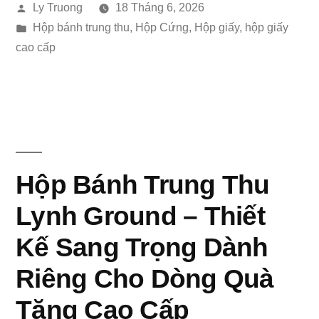
Đăng
Ly Truong
18 Tháng 6, 2026
Thu
bởi
Đăng
Hộp bánh trung thu
,
Hộp Cứng
,
Hộp giấy
,
hộp giấy
4
trong
cao cấp
Tầng
–
Thiết
Kế
Hộp Bánh Trung Thu
Sáng
Tạo
Lynh Ground – Thiết
Nâng
Kế Sang Trọng Dành
Tầm
Riêng Cho Dòng Quà
Trải
Tặng Cao Cấp
Nghiệm