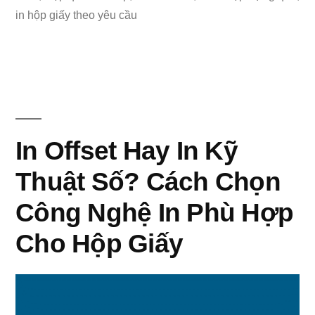
Bao
in hộp giấy theo yêu cầu
Bì:
Chọn
Đúng
Màu
In Offset Hay In Kỹ
–
Thuật Số? Cách Chọn
Chạm
Công Nghệ In Phù Hợp
Đúng
Cảm
Cho Hộp Giấy
Xúc
Khách