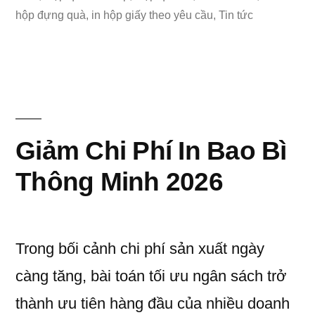
Thuật
hộp đựng quà
,
in hộp giấy theo yêu cầu
,
Tin tức
Số?
Cách
Chọn
Công
Giảm Chi Phí In Bao Bì
Nghệ
Thông Minh 2026
In
Phù
Hợp
Trong bối cảnh chi phí sản xuất ngày
Cho
càng tăng, bài toán tối ưu ngân sách trở
Hộp
thành ưu tiên hàng đầu của nhiều doanh