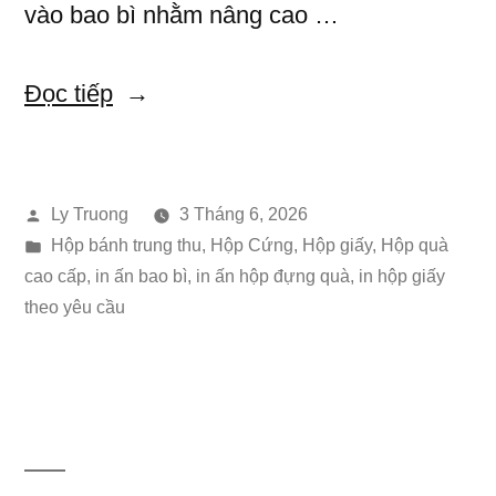
vào bao bì nhằm nâng cao …
“Hộp
Đọc tiếp
Bánh
Trung
Đăng
Ly Truong
3 Tháng 6, 2026
Thu
bởi
Đăng
Hộp bánh trung thu
,
Hộp Cứng
,
Hộp giấy
,
Hộp quà
MoMo
trong
cao cấp
,
in ấn bao bì
,
in ấn hộp đựng quà
,
in hộp giấy
–
theo yêu cầu
Thiết
Kế
Hiện
Đại