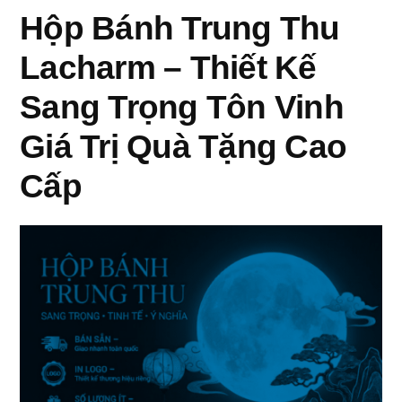
Hộp Bánh Trung Thu
Khi
Bao
Lacharm – Thiết Kế
Bì
Sang Trọng Tôn Vinh
Trở
Giá Trị Quà Tặng Cao
Thành
Cấp
Giá
Trị
Của
Món
Quà”