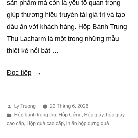
sản phẩm mà còn là yếu tố quan trọng
giúp thương hiệu truyền tải giá trị và tạo
dấu ấn với khách hàng. Hộp Bánh Trung
Thu Lacharm là một trong những mẫu
thiết kế nổi bật …
“Hộp
Đọc tiếp
Bánh
Trung
Đăng
Ly Truong
22 Tháng 6, 2026
Thu
bởi
Đăng
Hộp bánh trung thu
,
Hộp Cứng
,
Hộp giấy
,
hộp giấy
Lacharm
trong
cao cấp
,
Hộp quà cao cấp
,
in ấn hộp đựng quà
–