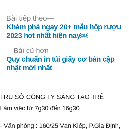
khóa:
Bài
Bài tiếp theo
tiếp
Khám phá ngay 20+ mẫu hộp rượu
Điều
theo:
2023 hot nhất hiện nay￼
hướng
Bài
Bài cũ hơn
bài
cũ
Quy chuẩn in túi giấy cơ bản cập
hơn:
nhật mới nhất
viết
TRỤ SỞ CÔNG TY SÁNG TẠO TRẺ
Làm việc từ 7g30 đến 16g30
- Văn phòng : 160/25 Vạn Kiếp, P.Gia Định,