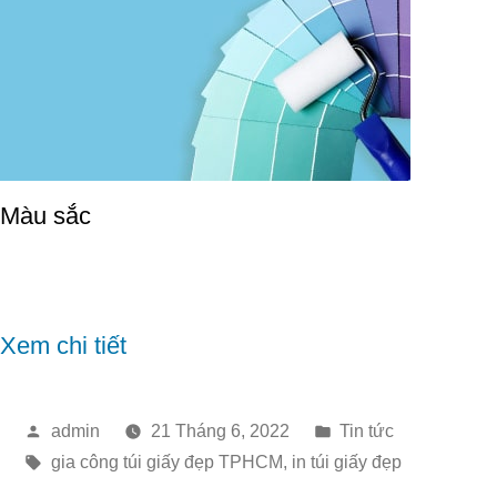
Màu sắc
Trung Thực
Sắc Nét
Xem chi tiết
Đăng
Đăng
admin
21 Tháng 6, 2022
Tin tức
bởi
Thẻ
trong
gia công túi giấy đẹp TPHCM
,
in túi giấy đẹp
từ