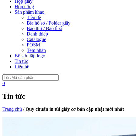
Hộp giấy
Hộp cứng
Sản phẩm khác
Tiêu đề
Bìa hồ sơ / Folder giấy
Bao thư / Bao lì xì
Danh thiếp
Catalogue
POSM
Tem nhãn
Bộ sưu tập logo
Tin tức
Liên hệ
0
Tin tức
Trang chủ
/
Quy chuẩn in túi giấy cơ bản cập nhật mới nhất