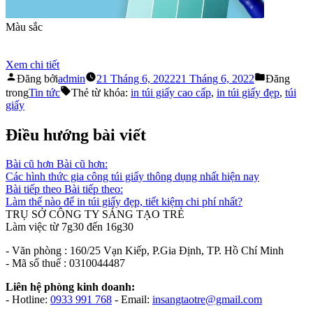
Màu sắc
Trung Thực
Sắc Nét
Xem chi tiết
Đăng bởi
admin
21 Tháng 6, 2022
21 Tháng 6, 2022
Đăng
trong
Tin tức
Thẻ từ khóa:
in túi giấy cao cấp
,
in túi giấy đẹp
,
túi
giấy
Điều hướng bài viết
Bài cũ hơn
Bài cũ hơn:
Các hình thức gia công túi giấy thông dụng nhất hiện nay
Bài tiếp theo
Bài tiếp theo:
Làm thế nào để in túi giấy đẹp, tiết kiệm chi phí nhất?
TRỤ SỞ CÔNG TY SÁNG TẠO TRẺ
Làm việc từ 7g30 đến 16g30
- Văn phòng : 160/25 Vạn Kiếp, P.Gia Định, TP. Hồ Chí Minh
- Mã số thuế : 0310044487
Liên hệ phòng kinh doanh:
- Hotline:
0933 991 768
- Email:
insangtaotre@gmail.com