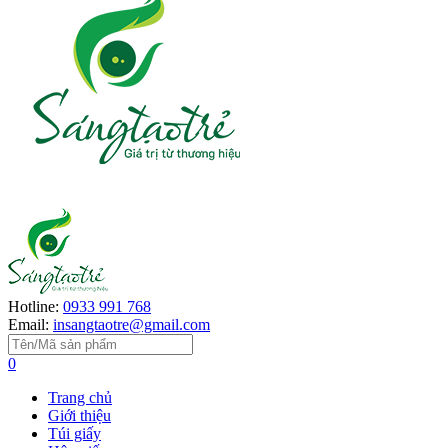
Hotline:
0933 991 768
Email:
insangtaotre@gmail.com
0
Trang chủ
Giới thiệu
Túi giấy