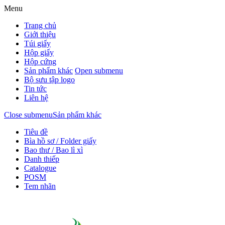
Menu
Trang chủ
Giới thiệu
Túi giấy
Hộp giấy
Hộp cứng
Sản phẩm khác
Open submenu
Bộ sưu tập logo
Tin tức
Liên hệ
Close submenu
Sản phẩm khác
Tiêu đề
Bìa hồ sơ / Folder giấy
Bao thư / Bao lì xì
Danh thiếp
Catalogue
POSM
Tem nhãn