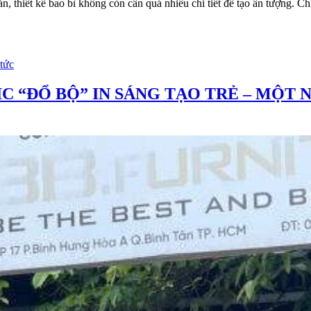
n, thiết kế bao bì không còn cần quá nhiều chi tiết để tạo ấn tượng. Chỉ
 tức
IC “ĐỔ BỘ” IN SÁNG TẠO TRẺ – MỘ