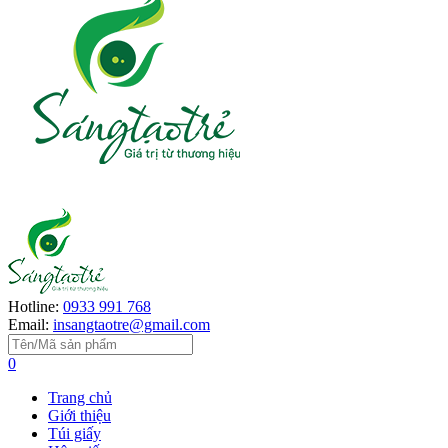
Hotline:
0933 991 768
Email:
insangtaotre@gmail.com
0
Trang chủ
Giới thiệu
Túi giấy