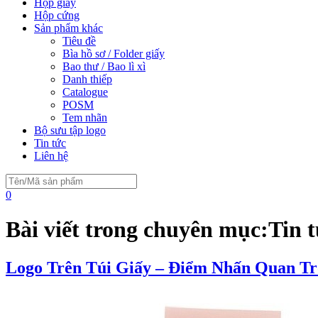
Hộp giấy
Hộp cứng
Sản phẩm khác
Tiêu đề
Bìa hồ sơ / Folder giấy
Bao thư / Bao lì xì
Danh thiếp
Catalogue
POSM
Tem nhãn
Bộ sưu tập logo
Tin tức
Liên hệ
0
Bài viết trong chuyên mục:
Tin 
Logo Trên Túi Giấy – Điểm Nhấn Quan T