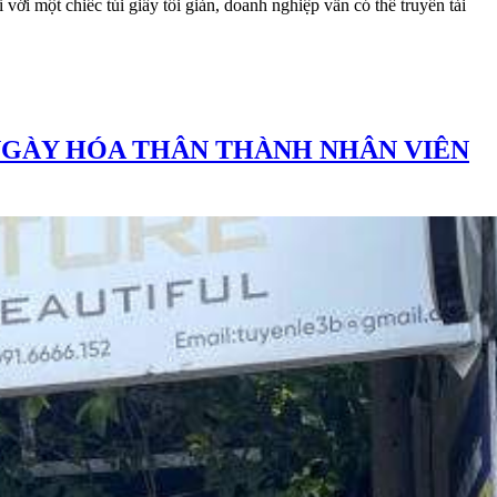
 với một chiếc túi giấy tối giản, doanh nghiệp vẫn có thể truyền tải
T NGÀY HÓA THÂN THÀNH NHÂN VIÊN