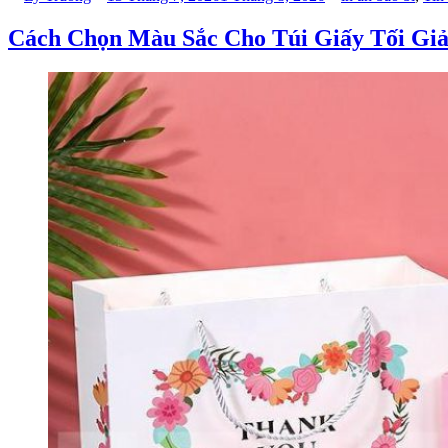
bởi
trong
Giấy
–
Cách Chọn Màu Sắc Cho Túi Giấy Tối Gi
Điểm
Nhấn
Quan
Trọng
Giúp
Tăng
Nhận
Diện
Thương
Hiệu”