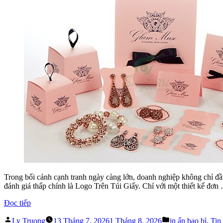
Trong bối cảnh cạnh tranh ngày càng lớn, doanh nghiệp không chỉ đ
đánh giá thấp chính là Logo Trên Túi Giấy. Chỉ với một thiết kế đơn
“Logo
Đọc tiếp
Trên
Đăng
Đăng
Túi
Ly Truong
13 Tháng 7, 2026
1 Tháng 8, 2026
in ấn bao bì
,
Tin