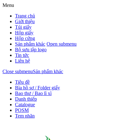
Menu
Trang chủ
Giới thiệu
Túi giấy
Hộp giấy
Hộp cứng
Sản phẩm khác
Open submenu
Bộ sưu tập logo
Tin tức
Liên hệ
Close submenu
Sản phẩm khác
Tiêu đề
Bìa hồ sơ / Folder giấy
Bao thư / Bao lì xì
Danh thiếp
Catalogue
POSM
Tem nhãn