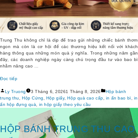
Trung Thu không chỉ là dịp để trao gửi những chiếc bánh thơm
ngon mà còn là cơ hội để các thương hiệu kết nối với khách
hàng thông qua những món quà ý nghĩa. Trong những năm gần
đây, các doanh nghiệp ngày càng chú trọng đầu tư vào bao bì
nhằm nâng cao …
Đọc tiếp
“Hộp 
Đăng
Đăng
Bánh 
Ly Truong
3 Tháng 6, 2026
1 Tháng 8, 2026
Hộp bánh
bởi
trong
Trung 
trung thu
,
Hộp Cứng
,
Hộp giấy
,
Hộp quà cao cấp
,
in ấn bao bì
,
in
Thu 
ấn hộp đựng quà
,
in hộp giấy theo yêu cầu
MoMo 
– 
Thiết 
HỘP BÁNH TRUNG THU CAO
Kế 
Hiện 