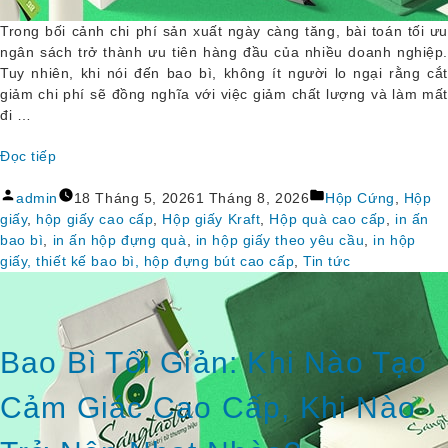
Trong bối cảnh chi phí sản xuất ngày càng tăng, bài toán tối ưu
ngân sách trở thành ưu tiên hàng đầu của nhiều doanh nghiệp.
Tuy nhiên, khi nói đến bao bì, không ít người lo ngại rằng cắt
giảm chi phí sẽ đồng nghĩa với việc giảm chất lượng và làm mất
đi …
Đọc tiếp
“Giảm 
Đăng
Đăng
Chi 
admin
18 Tháng 5, 2026
1 Tháng 8, 2026
Hộp Cứng
,
Hộp
bởi
trong
Phí 
giấy
,
hộp giấy cao cấp
,
Hộp giấy Kraft
,
Hộp quà cao cấp
,
in ấn
In 
bao bì
,
in ấn hộp đựng quà
,
in hộp giấy theo yêu cầu
,
in hộp
Bao 
giấy, thiết kế bao bì, hộp đựng bút cao cấp
,
Tin tức
Bì 
Thông 
Minh 
2026”
Bao Bì Tối Giản: Khi Nào Tạo
Cảm Giác Cao Cấp, Khi Nào