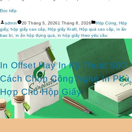
Đọc tiếp
“Tâm 
Đăng
Đăng
Lý 
admin
20 Tháng 5, 2026
1 Tháng 8, 2026
Hộp Cứng
,
Hộp
bởi
trong
Màu 
giấy
,
hộp giấy cao cấp
,
Hộp giấy Kraft
,
Hộp quà cao cấp
,
in ấn
Sắc 
bao bì
,
in ấn hộp đựng quà
,
in hộp giấy theo yêu cầu
Trong 
Bao 
Bì: 
Chọn 
In Offset Hay In Kỹ Thuật Số?
Đúng 
Màu 
Cách Chọn Công Nghệ In Phù
– 
Chạm 
Hợp Cho Hộp Giấy
Đúng 
Cảm 
Xúc 
Khách 
Hàng”