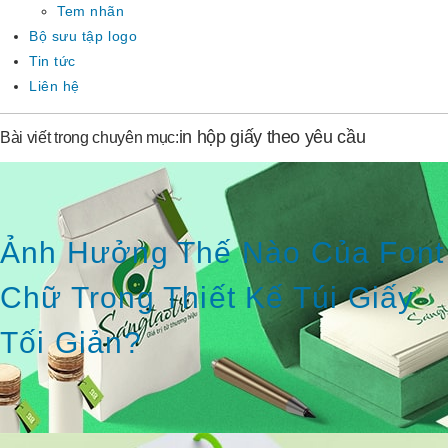
Tem nhãn
Bộ sưu tập logo
Tin tức
Liên hệ
in hộp giấy theo yêu cầu
Bài viết trong chuyên mục:
Ảnh Hưởng Thế Nào Của Font
Chữ Trong Thiết Kế Túi Giấy
Tối Giản?