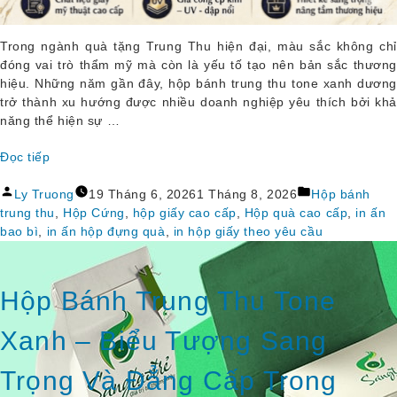
Trong ngành quà tặng Trung Thu hiện đại, màu sắc không chỉ
đóng vai trò thẩm mỹ mà còn là yếu tố tạo nên bản sắc thương
hiệu. Những năm gần đây, hộp bánh trung thu tone xanh dương
trở thành xu hướng được nhiều doanh nghiệp yêu thích bởi khả
năng thể hiện sự …
Đọc tiếp
“Hộp 
Đăng
Đăng
Bánh 
Ly Truong
19 Tháng 6, 2026
1 Tháng 8, 2026
Hộp bánh
bởi
trong
Trung 
trung thu
,
Hộp Cứng
,
hộp giấy cao cấp
,
Hộp quà cao cấp
,
in ấn
Thu 
bao bì
,
in ấn hộp đựng quà
,
in hộp giấy theo yêu cầu
Tone 
Xanh 
Dương 
Hộp Bánh Trung Thu Tone
– 
Xu 
Xanh – Biểu Tượng Sang
Hướng 
Thiết 
Trọng Và Đẳng Cấp Trong
Kế 