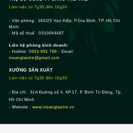
bài
Cao 
Làm việc từ 7g30 đến 16g30
Cấp, 
viết
Khi 
Nào 
- Văn phòng : 160/25 Vạn Kiếp, P.Gia Định, TP. Hồ Chí
Trở 
Minh
Nên 
- Mã số thuế : 0310044487
Nhạt 
Liên hệ phòng kinh doanh:
Nhòa?”
- Hotline:
0933 991 768
- Email:
insangtaotre@gmail.com
XƯỞNG SẢN XUẤT
Làm việc từ 7g30 đến 16g30
- Địa chỉ : 31A Đường số 4, KP.17, P. Bình Trị Đông, Tp.
Hồ Chí Minh
- Website :
www.insangtaotre.vn