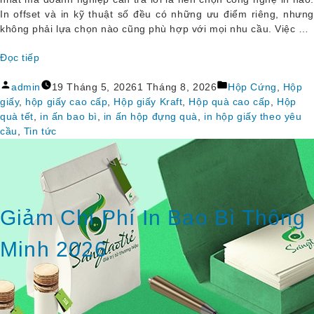
In offset và in kỹ thuật số đều có những ưu điểm riêng, nhưng
không phải lựa chọn nào cũng phù hợp với mọi nhu cầu. Việc …
Đọc tiếp
“In 
Đăng
Đăng
Offset 
admin
19 Tháng 5, 2026
1 Tháng 8, 2026
Hộp Cứng
,
Hộp
bởi
trong
Hay 
giấy
,
hộp giấy cao cấp
,
Hộp giấy Kraft
,
Hộp quà cao cấp
,
Hộp
In 
quà tết
,
in ấn bao bì
,
in ấn hộp đựng quà
,
in hộp giấy theo yêu
Kỹ 
cầu
,
Tin tức
Thuật 
Số? 
Cách 
Chọn 
Công 
Giảm Chi Phí In Bao Bì Thông
Nghệ 
In 
Minh 2026
Phù 
Hợp 
Cho 
Hộp 
Giấy”