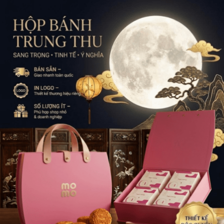
Khác 
Biệt”