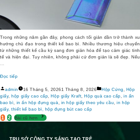
Trong những năm gần đây, phong cách tối giản dần trở thành xu
hướng chủ đạo trong thiết kế bao bì. Nhiều thương hiệu chuyển
từ những thiết kế cầu kỳ sang đơn giản hóa để tạo cảm giác tinh
tế và hiện đại. Tuy nhiên, không phải cứ đơn giản là sẽ đẹp. Nếu
…
Đọc tiếp
“Bao 
Đăng
Đăng
Bì 
admin
16 Tháng 5, 2026
1 Tháng 8, 2026
Hộp Cứng
,
Hộp
bởi
trong
Tối 
giấy
,
hộp giấy cao cấp
,
Hộp giấy Kraft
,
Hộp quà cao cấp
,
in ấn
Giản: 
bao bì
,
in ấn hộp đựng quà
,
in hộp giấy theo yêu cầu
,
in hộp
Khi 
giấy, thiết kế bao bì, hộp đựng bút cao cấp
Phân
Nào 
1
2
Bài cũ hơn
Tạo 
trang
Cảm 
Giác 
TRỤ SỞ CÔNG TY SÁNG TẠO TRẺ