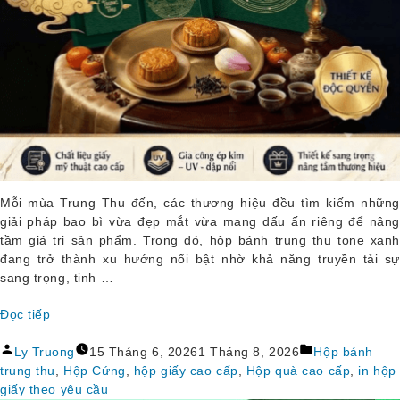
Mỗi mùa Trung Thu đến, các thương hiệu đều tìm kiếm những
giải pháp bao bì vừa đẹp mắt vừa mang dấu ấn riêng để nâng
tầm giá trị sản phẩm. Trong đó, hộp bánh trung thu tone xanh
đang trở thành xu hướng nổi bật nhờ khả năng truyền tải sự
sang trọng, tinh …
Đọc tiếp
“Hộp 
Đăng
Đăng
Bánh 
Ly Truong
15 Tháng 6, 2026
1 Tháng 8, 2026
Hộp bánh
bởi
trong
Trung 
trung thu
,
Hộp Cứng
,
hộp giấy cao cấp
,
Hộp quà cao cấp
,
in hộp
Thu 
giấy theo yêu cầu