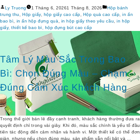
“HỘP 
Đăng
Đăng
BÁNH 
Ly Truong
1 Tháng 6, 2026
1 Tháng 8, 2026
Hộp bánh
bởi
trong
TRUNG 
trung thu
,
Hộp giấy
,
hộp giấy cao cấp
,
Hộp quà cao cấp
,
in ấn
THU 
bao bì
,
in ấn hộp đựng quà
,
in hộp giấy theo yêu cầu
,
in hộp
CAO 
giấy, thiết kế bao bì, hộp đựng bút cao cấp
CẤP 
TTC 
GROUND 
– 
Tâm Lý Màu Sắc Trong Bao
KHI 
BAO 
Bì: Chọn Đúng Màu – Chạm
BÌ 
TRỞ 
Đúng Cảm Xúc Khách Hàng
THÀNH 
MỘT 
PHẦN 
CỦA 
MÓN 
Trong thế giới bán lẻ đầy cạnh tranh, khách hàng thường đưa ra
QUÀ”
quyết định chỉ trong vài giây. Khi đó, màu sắc chính là yếu tố đầu
tiên tác động đến cảm nhận và hành vi. Một thiết kế có thể đơn
giản, nhưng nếu chọn đúng màu, sản phẩm vẫn nổi bật và …