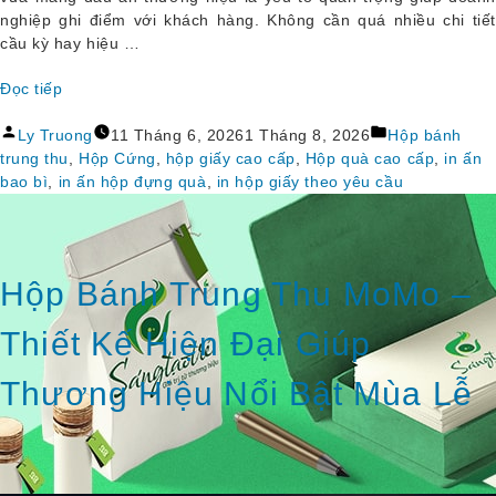
nghiệp ghi điểm với khách hàng. Không cần quá nhiều chi tiết
cầu kỳ hay hiệu …
Đọc tiếp
“Hộp 
Đăng
Đăng
Bánh 
Ly Truong
11 Tháng 6, 2026
1 Tháng 8, 2026
Hộp bánh
bởi
trong
Trung 
trung thu
,
Hộp Cứng
,
hộp giấy cao cấp
,
Hộp quà cao cấp
,
in ấn
Thu 
bao bì
,
in ấn hộp đựng quà
,
in hộp giấy theo yêu cầu
Vị 
Trung 
Thu 
– 
Hộp Bánh Trung Thu MoMo –
Khi 
Thiết 
Thiết Kế Hiện Đại Giúp
Kế 
Tối 
Thương Hiệu Nổi Bật Mùa Lễ
Giản 
Trở 
Thành 
Điểm 
Nhấn 