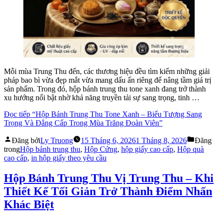
Mỗi mùa Trung Thu đến, các thương hiệu đều tìm kiếm những giải
pháp bao bì vừa đẹp mắt vừa mang dấu ấn riêng để nâng tầm giá trị
sản phẩm. Trong đó, hộp bánh trung thu tone xanh đang trở thành
xu hướng nổi bật nhờ khả năng truyền tải sự sang trọng, tinh …
Đọc tiếp
“Hộp Bánh Trung Thu Tone Xanh – Biểu Tượng Sang
Trọng Và Đẳng Cấp Trong Mùa Trăng Đoàn Viên”
Đăng bởi
Ly Truong
15 Tháng 6, 2026
1 Tháng 8, 2026
Đăng
trong
Hộp bánh trung thu
,
Hộp Cứng
,
hộp giấy cao cấp
,
Hộp quà
cao cấp
,
in hộp giấy theo yêu cầu
Hộp Bánh Trung Thu Vị Trung Thu – Khi
Thiết Kế Tối Giản Trở Thành Điểm Nhấn
Khác Biệt