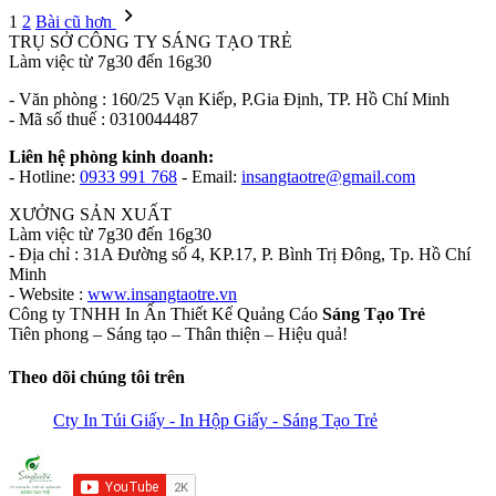
1
2
Bài cũ hơn
TRỤ SỞ CÔNG TY SÁNG TẠO TRẺ
Làm việc từ 7g30 đến 16g30
- Văn phòng : 160/25 Vạn Kiếp, P.Gia Định, TP. Hồ Chí Minh
- Mã số thuế : 0310044487
Liên hệ phòng kinh doanh:
- Hotline:
0933 991 768
- Email:
insangtaotre@gmail.com
XƯỞNG SẢN XUẤT
Làm việc từ 7g30 đến 16g30
- Địa chỉ : 31A Đường số 4, KP.17, P. Bình Trị Đông, Tp. Hồ Chí
Minh
- Website :
www.insangtaotre.vn
Công ty TNHH In Ấn Thiết Kế Quảng Cáo
Sáng Tạo Trẻ
Tiên phong – Sáng tạo – Thân thiện – Hiệu quả!
Theo dõi chúng tôi trên
Cty In Túi Giấy - In Hộp Giấy - Sáng Tạo Trẻ