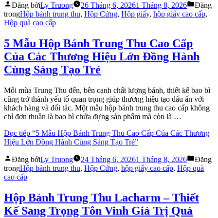
Đăng bởi
Ly Truong
26 Tháng 6, 2026
1 Tháng 8, 2026
Đăng
trong
Hộp bánh trung thu
,
Hộp Cứng
,
Hộp giấy
,
hộp giấy cao cấp
,
Hộp quà cao cấp
5 Mẫu Hộp Bánh Trung Thu Cao Cấp
Của Các Thương Hiệu Lớn Đồng Hành
Cùng Sáng Tạo Trẻ
Mỗi mùa Trung Thu đến, bên cạnh chất lượng bánh, thiết kế bao bì
cũng trở thành yếu tố quan trọng giúp thương hiệu tạo dấu ấn với
khách hàng và đối tác. Một mẫu hộp bánh trung thu cao cấp không
chỉ đơn thuần là bao bì chứa đựng sản phẩm mà còn là …
Đọc tiếp
“5 Mẫu Hộp Bánh Trung Thu Cao Cấp Của Các Thương
Hiệu Lớn Đồng Hành Cùng Sáng Tạo Trẻ”
Đăng bởi
Ly Truong
24 Tháng 6, 2026
1 Tháng 8, 2026
Đăng
trong
Hộp bánh trung thu
,
Hộp Cứng
,
hộp giấy cao cấp
,
Hộp quà
cao cấp
Hộp Bánh Trung Thu Lacharm – Thiết
Kế Sang Trọng Tôn Vinh Giá Trị Quà