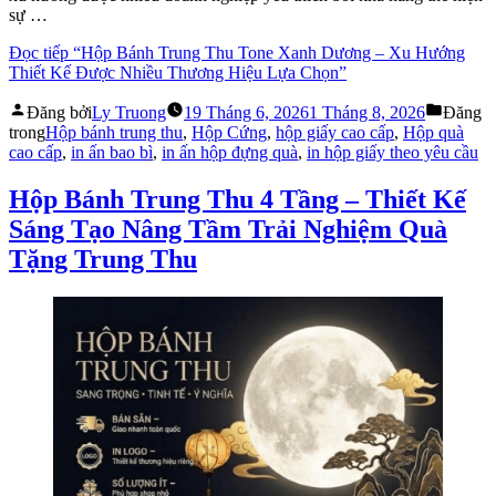
sự …
Đọc tiếp
“Hộp Bánh Trung Thu Tone Xanh Dương – Xu Hướng
Thiết Kế Được Nhiều Thương Hiệu Lựa Chọn”
Đăng bởi
Ly Truong
19 Tháng 6, 2026
1 Tháng 8, 2026
Đăng
trong
Hộp bánh trung thu
,
Hộp Cứng
,
hộp giấy cao cấp
,
Hộp quà
cao cấp
,
in ấn bao bì
,
in ấn hộp đựng quà
,
in hộp giấy theo yêu cầu
Hộp Bánh Trung Thu 4 Tầng – Thiết Kế
Sáng Tạo Nâng Tầm Trải Nghiệm Quà
Tặng Trung Thu