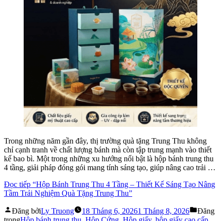
Trong những năm gần đây, thị trường quà tặng Trung Thu không
chỉ cạnh tranh về chất lượng bánh mà còn tập trung mạnh vào thiết
kế bao bì. Một trong những xu hướng nổi bật là hộp bánh trung thu
4 tầng, giải pháp đóng gói mang tính sáng tạo, giúp nâng cao trải …
Đọc tiếp
“Hộp Bánh Trung Thu 4 Tầng – Thiết Kế Sáng Tạo Nâng
Tầm Trải Nghiệm Quà Tặng Trung Thu”
Đăng bởi
Ly Truong
18 Tháng 6, 2026
1 Tháng 8, 2026
Đăng
trong
Hộp bánh trung thu
,
Hộp Cứng
,
Hộp giấy
,
hộp giấy cao cấp