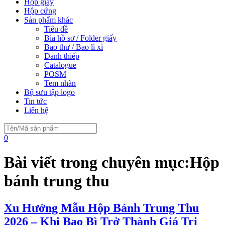
Hộp giấy
Hộp cứng
Sản phẩm khác
Tiêu đề
Bìa hồ sơ / Folder giấy
Bao thư / Bao lì xì
Danh thiếp
Catalogue
POSM
Tem nhãn
Bộ sưu tập logo
Tin tức
Liên hệ
0
Bài viết trong chuyên mục:
Hộp
bánh trung thu
Xu Hướng Mẫu Hộp Bánh Trung Thu
2026 – Khi Bao Bì Trở Thành Giá Trị