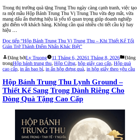
Trong thị trường quà tặng Trung Thu ngày càng cạnh tranh, việc tạo
ra một mẫu Hộp Bánh Trung Thu Vị Trung Thu vừa đẹp mắt, vừa
mang dấu ấn thương hiệu là yếu tố quan trọng giúp doanh nghiệp
ghi điểm với khách hàng. Không cần quá nhiều chi tiết cầu kỳ hay
hiệu …
Đọc tiếp
“Hộp Bánh Trung Thu Vị Trung Thu – Khi Thiết Kế Tối
Giản Trở Thành Điểm Nhấn Khác Biệt”
Đăng bởi
Ly Truong
11 Tháng 6, 2026
1 Tháng 8, 2026
Đăng
trong
Hộp bánh trung thu
,
Hộp Cứng
,
hộp giấy cao cấp
,
Hộp quà
cao cấp
,
in ấn bao bì
,
in ấn hộp đựng quà
,
in hộp giấy theo yêu cầu
Hộp Bánh Trung Thu Lynh Ground –
Thiết Kế Sang Trọng Dành Riêng Cho
Dòng Quà Tặng Cao Cấp