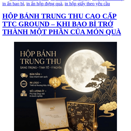
in ấn bao bì
,
in ấn hộp đựng quà
,
in hộp giấy theo yêu cầu
HỘP BÁNH TRUNG THU CAO CẤP
TTC GROUND – KHI BAO BÌ TRỞ
THÀNH MỘT PHẦN CỦA MÓN QUÀ