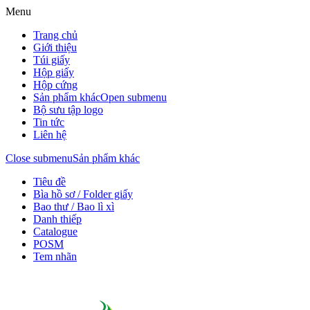
Menu
Trang chủ
Giới thiệu
Túi giấy
Hộp giấy
Hộp cứng
Sản phẩm khác
Open submenu
Bộ sưu tập logo
Tin tức
Liên hệ
Close submenu
Sản phẩm khác
Tiêu đề
Bìa hồ sơ / Folder giấy
Bao thư / Bao lì xì
Danh thiếp
Catalogue
POSM
Tem nhãn