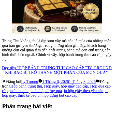
Trung Thu không chỉ là dịp sum vầy mà còn là mùa của những món
quà trao gửi yêu thương. Trong những năm gần đây, khách hàng
không còn chỉ quan tâm đến chất lượng bánh mà còn chú trọng đến
hình thức bên ngoài. Chính vì vậy, hộp bánh trung thu cao cấp ngày
…
Đọc tiếp
“HỘP BÁNH TRUNG THU CAO CẤP TTC GROUND
– KHI BAO BÌ TRỞ THÀNH MỘT PHẦN CỦA MÓN QUÀ”
Đăng bởi
Ly Truong
1 Tháng 6, 2026
1 Tháng 8, 2026
Đăng
trong
Hộp bánh trung thu
,
Hộp giấy
,
hộp giấy cao cấp
,
Hộp quà cao
cấp
,
in ấn bao bì
,
in ấn hộp đựng quà
,
in hộp giấy theo yêu cầu
,
in
hộp giấy, thiết kế bao bì, hộp đựng bút cao cấp
Phân trang bài viết