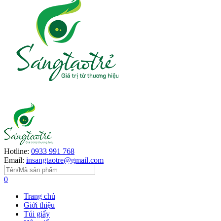
Hotline:
0933 991 768
Email:
insangtaotre@gmail.com
0
Trang chủ
Giới thiệu
Túi giấy