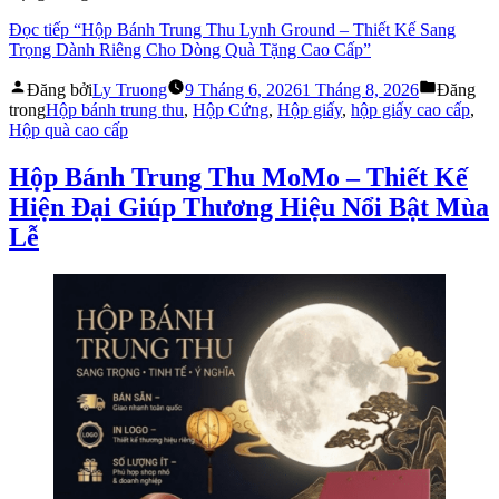
Đọc tiếp
“Hộp Bánh Trung Thu Lynh Ground – Thiết Kế Sang
Trọng Dành Riêng Cho Dòng Quà Tặng Cao Cấp”
Đăng bởi
Ly Truong
9 Tháng 6, 2026
1 Tháng 8, 2026
Đăng
trong
Hộp bánh trung thu
,
Hộp Cứng
,
Hộp giấy
,
hộp giấy cao cấp
,
Hộp quà cao cấp
Hộp Bánh Trung Thu MoMo – Thiết Kế
Hiện Đại Giúp Thương Hiệu Nổi Bật Mùa
Lễ