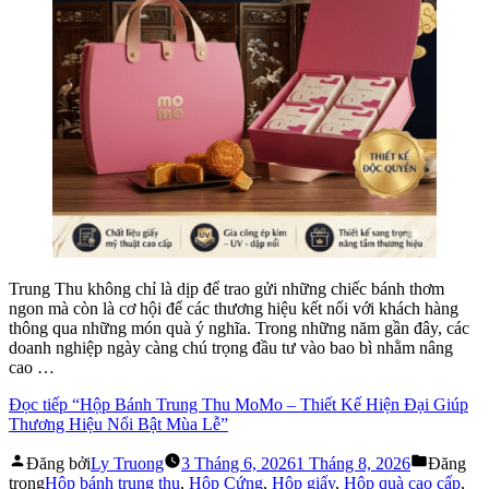
Trung Thu không chỉ là dịp để trao gửi những chiếc bánh thơm
ngon mà còn là cơ hội để các thương hiệu kết nối với khách hàng
thông qua những món quà ý nghĩa. Trong những năm gần đây, các
doanh nghiệp ngày càng chú trọng đầu tư vào bao bì nhằm nâng
cao …
Đọc tiếp
“Hộp Bánh Trung Thu MoMo – Thiết Kế Hiện Đại Giúp
Thương Hiệu Nổi Bật Mùa Lễ”
Đăng bởi
Ly Truong
3 Tháng 6, 2026
1 Tháng 8, 2026
Đăng
trong
Hộp bánh trung thu
,
Hộp Cứng
,
Hộp giấy
,
Hộp quà cao cấp
,