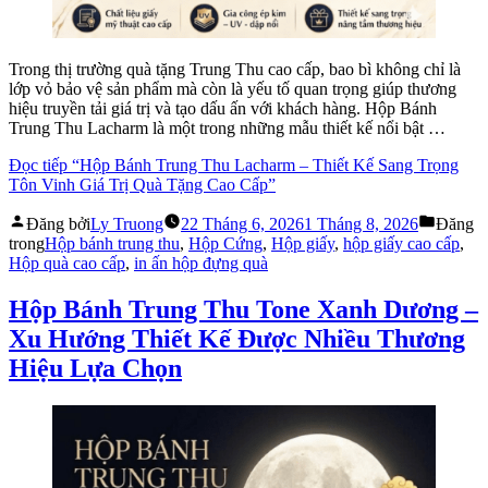
Trong thị trường quà tặng Trung Thu cao cấp, bao bì không chỉ là
lớp vỏ bảo vệ sản phẩm mà còn là yếu tố quan trọng giúp thương
hiệu truyền tải giá trị và tạo dấu ấn với khách hàng. Hộp Bánh
Trung Thu Lacharm là một trong những mẫu thiết kế nổi bật …
Đọc tiếp
“Hộp Bánh Trung Thu Lacharm – Thiết Kế Sang Trọng
Tôn Vinh Giá Trị Quà Tặng Cao Cấp”
Đăng bởi
Ly Truong
22 Tháng 6, 2026
1 Tháng 8, 2026
Đăng
trong
Hộp bánh trung thu
,
Hộp Cứng
,
Hộp giấy
,
hộp giấy cao cấp
,
Hộp quà cao cấp
,
in ấn hộp đựng quà
Hộp Bánh Trung Thu Tone Xanh Dương –
Xu Hướng Thiết Kế Được Nhiều Thương
Hiệu Lựa Chọn